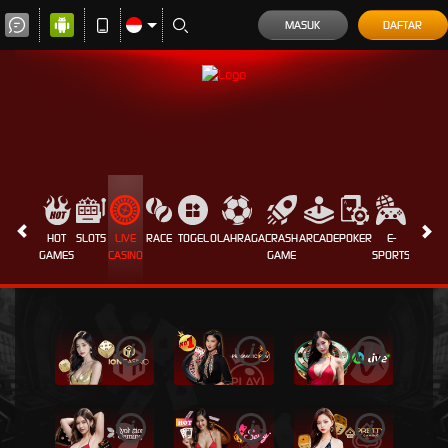
MASUK
DAFTAR
HOT
SLOTS
LIVE
RACE
TOGEL
OLAHRAGA
CRASH
ARCADE
POKER
E-
SABUN
GAMES
CASINO
GAME
SPORTS
AYAM
i
i
i
i
i
i