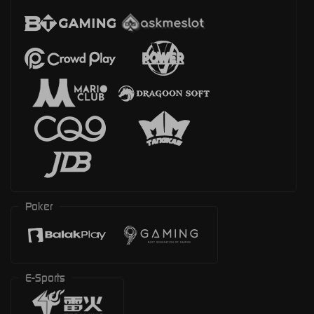
Poker
E-Sports