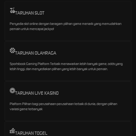
TARUHAN SLOT
Penyedia slot online dengan beragam pilihan game menarik yang memudahkan
pemain untuk mencapai jackpot
TARUHAN OLAHRAGA
Sportsbook Gaming Platform Terbaik menawarkan lebih banyak game, odds yang
lebih tinggi, dan menyediakan pilihan yang lebih banyak untuk pemain.
TARUHAN LIVE KASINO
Platform Pilihan bagi perusahaan-perusahaan terbaik di dunia, dengan pilihan
variasi game terbanyak
TARUHAN TOGEL