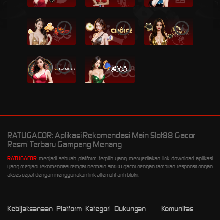
i
i
i
i
i
RATUGACOR: Aplikasi Rekomendasi Main Slot88 Gacor
Resmi Terbaru Gampang Menang
RATUGACOR
menjadi sebuah platform terpilih yang menyediakan link download aplikasi
yang menjadi rekomendasi tempat bermain slot88 gacor dengan tampilan responsif ringan
akses cepat dengan menggunakan link alternatif anti blokir.
Kebijaksanaan
Platform
Kategori
Dukungan
Komunitas