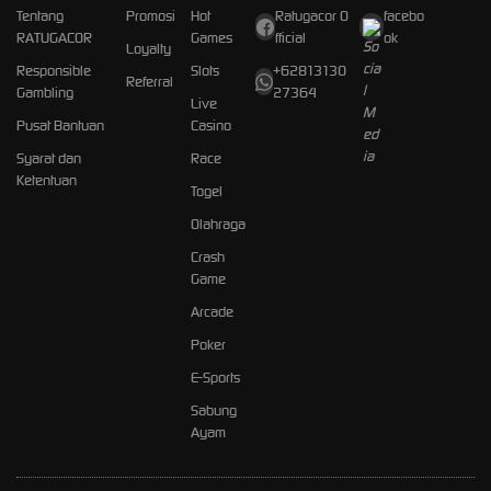
Tentang
Promosi
Hot
Ratugacor O
facebo
RATUGACOR
Games
fficial
ok
Loyalty
Responsible
Slots
+62813130
Referral
Gambling
27364
Live
Pusat Bantuan
Casino
Syarat dan
Race
Ketentuan
Togel
Olahraga
Crash
Game
Arcade
Poker
E-Sports
Sabung
Ayam