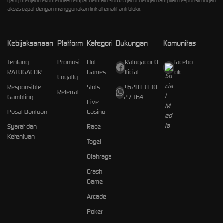
yang menjadi rekomendasi tempat bermain slot88 gacor dengan tampilan responsif ringan
akses cepat dengan menggunakan link alternatif anti blokir.
Kebijaksanaan
Platform
Kategori
Dukungan
Komunitas
Tentang
Promosi
Hot
Ratugacor O
facebo
RATUGACOR
Games
fficial
ok
Loyalty
Responsible
Slots
+62813130
Referral
Gambling
27364
Live
Pusat Bantuan
Casino
Syarat dan
Race
Ketentuan
Togel
Olahraga
Crash
Game
Arcade
Poker