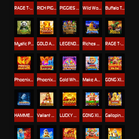
RAGE T-REX
RICH PIGGIES WORLD
PIGGIES WEALTHY ANGELIC
Wild Wolf Xtreme
Buffalo Triple Fury
Mystic Panda
GOLD AROWANA
LEGEND OF SPOOKY LINK
Riches Express
RAGE T-REX 2
Phoenix's Golden Basin
Phoenix Blaze Link
Gold Wheel Jackpot
Make America Great Again
GONG XI FA CAI
HAMMER OF THUNDER
Valiant of Athena
LUCKY BUDDHA
GONG XI FA CAI
Galloping Horse Fortune