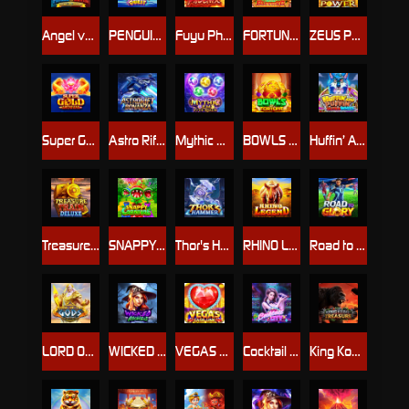
Angel vs Devil Ultimate Goal Showdown
PENGUIN QUEST
Fuyu Phoenix
FORTUNE GOD BLESSING
ZEUS POWER
Super Gold Arowana
Astro Rift Bonanza
Mythic Gems: Five Realms
BOWLS OF FORTUNE
Huffin’ And Puffin’ Ultra Wheel
Treasure Train Deluxe
SNAPPY CARNIVAL
Thor's Hammer
RHINO LEGEND
Road to Glory
LORD OF THE GODS
WICKED RICHES
VEGAS CASH LINK
Cocktail City
King Kong Treasure