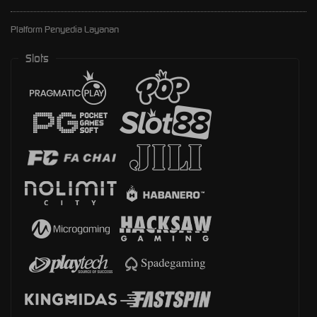
Platform Penyedia Layanan
Slots