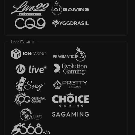
Live Casino