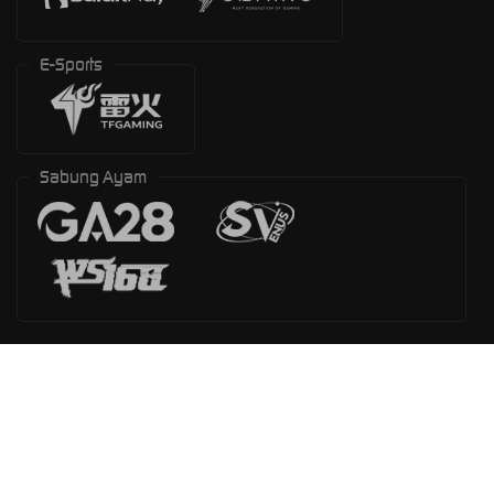
E-Sports
Sabung Ayam