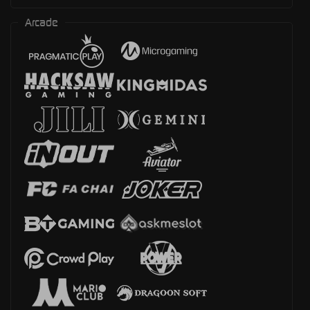
Arcade