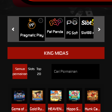
i
i
i
i
i
Facha
Fat Panda
Slot88 x PP
PG Soft
Pragmatic Play
KING MIDAS
Semua
Slots
Top
permainan
20
Gems of Valhalla
Gold Rush Bonanza
HEAVENLY FEAST WITH WUKONG
Hippo Splash
Hunk Cai Shen