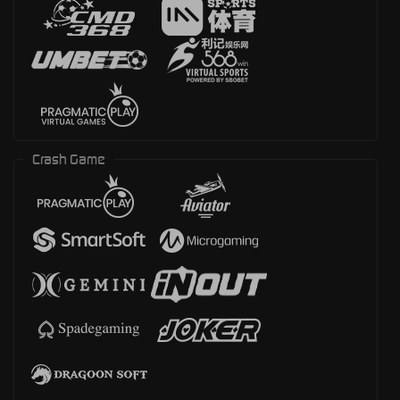
Crash Game